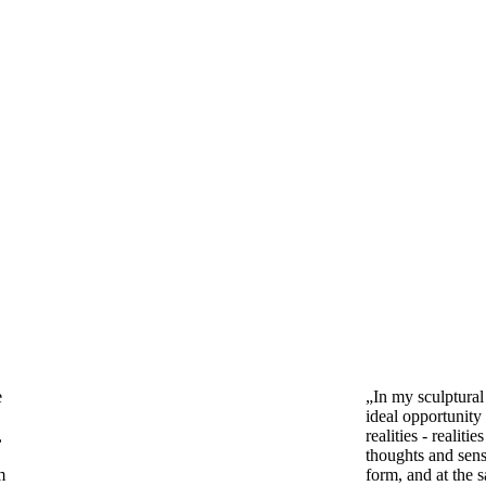
e
„In my sculptural
ideal opportunity
,
realities - reali
thoughts and sens
m
form, and at the 